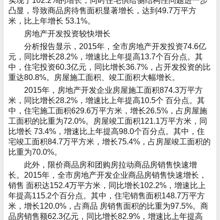
实现了102.2%的增长，同时住宅供给侧结构性问题进一步
凸显，导致商品房待售面积显著增长，达到49.7万平方
米，比上年增长 53.1%。
房地产开发投资较快增长
分析报告显示，2015年，全市房地产开发投资74.6亿
元，同比增长28.2%，增速比上年提高13.7个百分点。其
中，住宅投资60.3亿元，同比增长36.7%，占开发投资的比
重达80.8%。房屋施工面积、竣工面积大幅增长。
2015年，房地产开发企业房屋施工面积874.3万平方
米，同比增长28.2%，增速比上年提高10.5个 百分点。其
中，住宅施工面积629.6万平方米，增长26.5%，占房屋施
工面积的比重为72.0%。房屋竣工面积121.1万平方米，同
比增长 73.4%，增速比上年提高98.0个百分点。其中，住
宅竣工面积84.7万平方米，增长75.4%，占房屋竣工面积的
比重为70.0%。
此外，限价商品房和团购房拉动商品房销售快速增
长。2015年，全市房地产开发企业商品房销售快速增长，
销售 面积达152.4万平方米，同比增长102.2%，增速比上
年提高115.2个百分点。其中，住宅销售面积148.7万平方
米，增长120.0%，占商品 房销售面积的比重为97.5%。商
品房销售额62.3亿元，同比增长82.9%，增速比上年提高