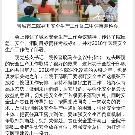
晋城市
二院召开安全生产工作暨二甲评审迎检会
会上传达了城区安全生产工作会议精神，传达了院应
急、安全、消防目标责任考核标准，并对2018年医院安全
生产工作做了部署。
院党总支书记，院长晋晓马在会议中指出，过去医院
的安全生产工作取得了很好的效果，这归功于全院干部职
工的共同努力。2018年是医院深化改革的关键之年，也是
谋发展关键之年，全院干部职工要紧盯安全生产这根弦不
放松，按照工作安排，坚持不懈抓好主要工作，始终保持
高压态势，做到未雨绸缪，居安思危。要强化安全是最大
效益的意识，切实把安全生产各项要求落到实处。同时安
全生产责任要传导到位，按照党政同责，一岗双责的要
求，及时协调解决安全生产中遇到的困难，强化安全责任
主体，把责任真正落实到位。要加强安全生产倒查机制，
争取打到痛处，惩到关键处。责任安全重于泰山，全院干
部职工要把生命安全放在首位，增强安全意识，为打造平
安医院建设出一份力。