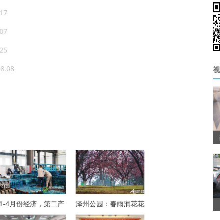
.17
.07
.25
08.08
视
1-4月份经济，第二产
泽州公园：春雨润花花