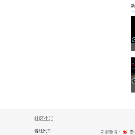
新
社区生活
晋城汽车
新浪微博：
晋