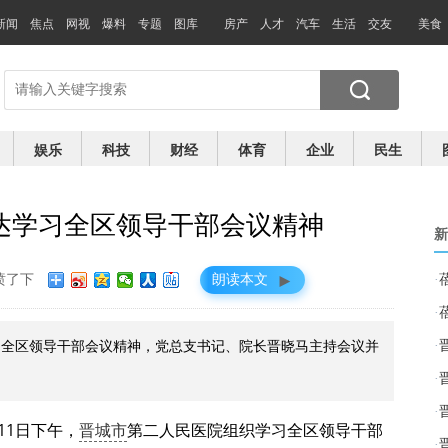
新闻
焦点
网视
爆料
专题
图库
房产
人才
汽车
生活
交友
美食
娱乐
科技
财经
体育
企业
民生
达学习全区领导干部会议精神
新
►
喷了下
朗读本文
·
·
·
学习全区领导干部会议精神，党总支书记、院长晋晓马主持会议并
·
·
月11日下午，
晋城市
第二人民医院组织学习全区领导干部
·