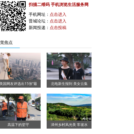
扫描二维码 手机浏览生活服务网
手机网址：
点击进入
晋城论坛：
点击进入
新闻投递：
点击投稿
觉焦点
美国网友评选出15张“最
北电新生报到 美女云集
高温下的坚守
泽州乡村风光美 常坡水