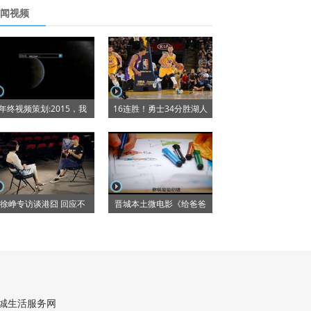
闻视频
年终视频策划:2015，我
16连胜！勇士34分胜湖人
徐峥专访谈港囧 回应不
晋城本土微电影《给爸爸
城生活服务网