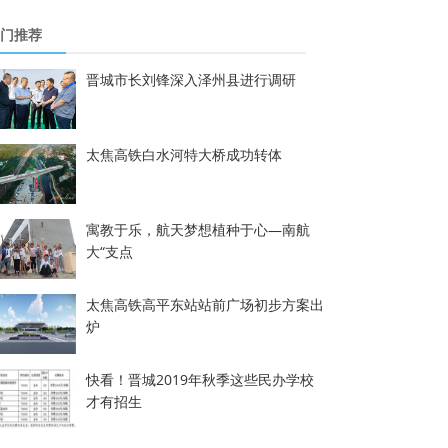
门推荐
晋城市长刘锋深入泽州县进行调研
太焦高铁白水河特大桥成功转体
寓教于乐，航天梦想植种于心—南航
大“支点
太焦高铁高平东站站前广场初步方案出
炉
快看！晋城2019年秋季这些民办学校
才有招生