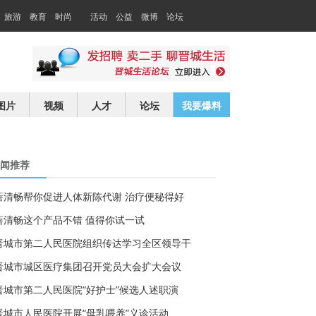
旅游
教育
时尚
活动
公益
微博
论坛
交友
求职
图片
视频
人才
论坛
我要爆料
闻推荐
蓓清畅帮你促进人体新陈代谢 治疗便秘得好
蓓清畅这个产品不错 值得你试一试
晋城市第二人民医院组织传达学习全区领导干
晋城市城区医疗集团召开党员大会扩大会议
晋城市第二人民医院“好护士”候选人述职演
晋城市人民医院开展“母乳喂养”义诊活动