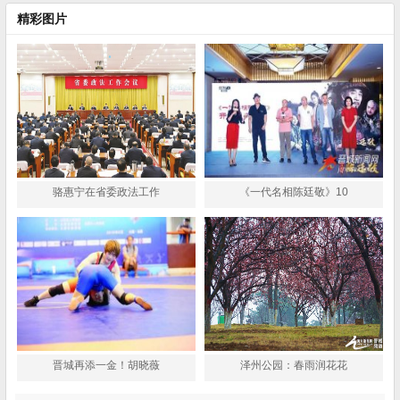
精彩图片
骆惠宁在省委政法工作
《一代名相陈廷敬》10
晋城再添一金！胡晓薇
泽州公园：春雨润花花