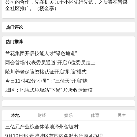
公司的合作，先在机关九个小区先行先试，之后将在晋煤
全社区推广。（楼金寨）
热门评论
热门推荐
兰花集团开启技能人才“绿色通道”
两会首场“代表委员通道”开启 6位委员走上
陵川养老保险资格认证开启“刷脸”模式
今日11时42分“小暑”：“三伏天”开启“烧
城区：地坑式垃圾站“下岗” 垃圾收运新模
本地
财经
娱乐
体育
民生
三亿元产业综合体落地泽州贺坡村
9月10日起 晋城城区范围内各派出所均可办理