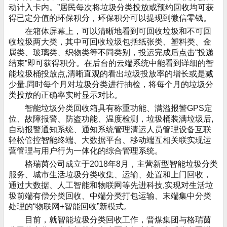
动计入卡内。”居民每次将垃圾分类投放或预约回收均可获
得已定分值的环保积分，环保积分可以提现到微信零钱。
在箱体屏幕上，可以清晰地看到可回收垃圾和不可回
收垃圾两大类，其中可回收垃圾包括纸张类、塑料类、金
属类、玻璃类、织物类等不同类别，投运完成后点击“投递
结束”即可获得积分。在后台的云端系统中能看到详细的智
能垃圾桶投放点,清晰直观的看出垃圾投放率的增长或是减
少量,同时每个月对垃圾分类进行抽检，将每个月的垃圾分
类投放的正确率实时显示对比。
智能垃圾分类回收箱具有称重功能、满溢报警GPS定
位、故障报警、防盗功能、温度检测，垃圾桶装满垃圾后,
自动报警通知系统、通知系统管理清运人员管理设备互联
轻松管控智能终端、大数据平台、移动端互相关联实现运
营管理与用户行为一体化的综合管理系统。
格瑞茵公司成立于2018年8月，主营新型智能垃圾分类
服务、城市生活垃圾分类收集、运输、处置和上门回收，
通过大数据、人工智能和物联网等先进科技,实现对生活垃
圾前端有偿分类回收、中端分类打包运输、末端集中分类
处理的“物联网+智能回收”新模式。
目前，就智能垃圾分类回收工作，晋煤集团与格瑞茵